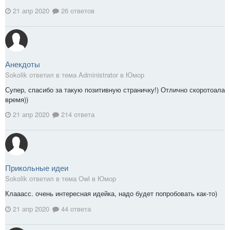
21 апр 2020
26 ответов
Анекдоты
Sokolik ответил в тема Administrator в
Юмор
Супер, спасибо за такую позитивную страничку!) Отлично скоротоала
время))
21 апр 2020
214 ответа
Прикольные идеи
Sokolik ответил в тема Owl в
Юмор
Клааасс. очень интересная идейка, надо будет попробовать как-то)
21 апр 2020
44 ответа