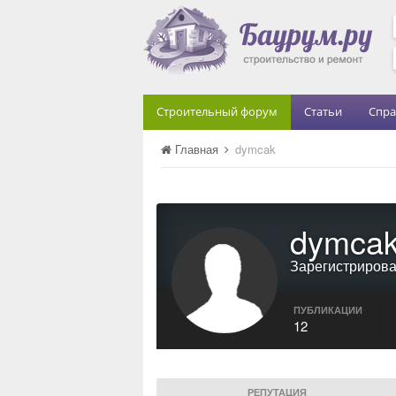
Строительный форум
Статьи
Спра
Главная
dymcak
dymca
Зарегистриров
ПУБЛИКАЦИИ
12
РЕПУТАЦИЯ