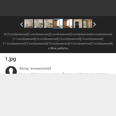
{# [0:изображений][1:изображение][2:изображения][3:изображения][4:изображения]
[11:изображений][12:изображений][13:изображений][14:изображений]
[*1:изображение][*2:изображения][*3:изображения][*4:изображения][?:изображений]}
в
Мои работы
1.jpg
Автор:
evroremont33
30 янв 2018
0 просмотров
Другие изображения автора
Наша команда выполнила ремонт в
однокомнатной квартире. Осталось только
повесить светильники и поставить мебель
недостающую мебель. Были выполнены все
работы, начиная с черновых
.
Был проведён
демонтаж, проводка электрики, укладка плитки,