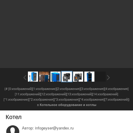
{# [0:изображений][1:изображение][2:изображения][3:изображения][4:изображения]
[11:изображений][12:изображений][13:изображений][14:изображений]
[*1:изображение][*2:изображения][*3:изображения][*4:изображения][?:изображений]}
в
Котельное оборудование и котлы
Котел
Автор:
infogeyser@yandex.ru