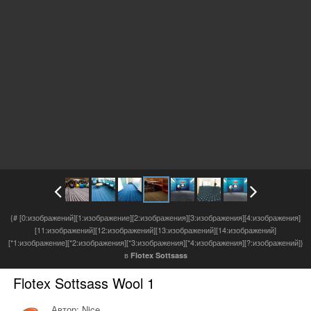
{# [0:изображений][1:изображение][2:изображения][3:изображения][4:изображения]
[11:изображений][12:изображений][13:изображений][14:изображений]
[*1:изображение][*2:изображения][*3:изображения][*4:изображения][?:изображений]}
в
Flotex Sottsass
Flotex Sottsass Wool 1
Автор:
Nice