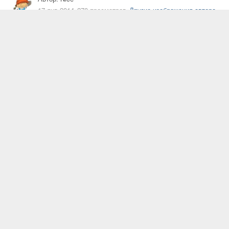
17 янв 2014
270 просмотров
Другие изображения автора
напольное покрытие
Жалоба на изображение
Подписчики
1
ИЗ АЛЬБОМА
Flotex Sottsass
13 изображений
0 комментариев
ИНФОРМАЦИЯ О ФОТОГРАФИИ
Просмотреть EXIF информацию фото