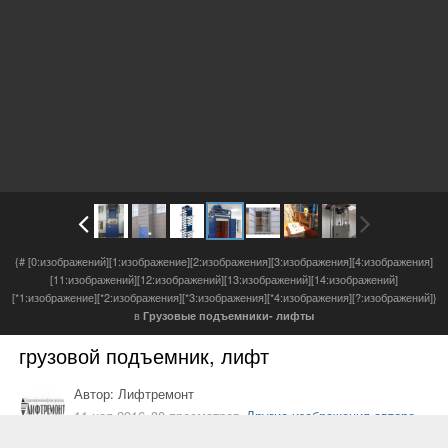
{# [0:изображений][1:изображение][2:изображения][3:изображения][4:изображения]
[11:изображений][12:изображений][13:изображений][14:изображений]
[*1:изображение][*2:изображения][*3:изображения][*4:изображения][?:изображений]}
в
Грузовые подъемники- лифты
грузовой подъемник, лифт
Автор:
Лифтремонт
11 ноя 2016
38 просмотров
Другие изображения автора