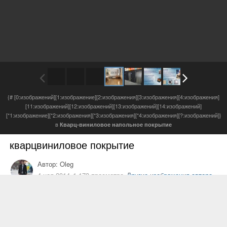
{# [0:изображений][1:изображение][2:изображения][3:изображения][4:изображения]
[11:изображений][12:изображений][13:изображений][14:изображений]
[*1:изображение][*2:изображения][*3:изображения][*4:изображения][?:изображений]}
в
Кварц-виниловое напольное покрытие
кварцвиниловое покрытие
Автор:
Oleg
4 ноя 2014
1 173 просмотра
Другие изображения автора
Кварц-виниловый паркет
Art Tile Click
–
«новое слово» в индустрии
напольных покрытий. Выдающиеся качества, такие как:
долговечность, экологичность, устойчивость к воздействию
внешних факторов (перепады температур, избыточная влажность)