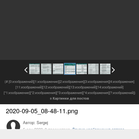
{# [0:изображений][1:изображение][2:изображения][3:изображения][4:изображения]
[11:изображений][12:изображений][13:изображений][14:изображений]
[*1:изображение][*2:изображения][*3:изображения][*4:изображения][?:изображений]}
в
Картинки для постов
2020-09-05_08-48-11
.png
Автор:
Sergej
5 сен 2020
0 просмотров
Другие изображения автора