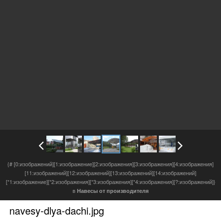
{# [0:изображений][1:изображение][2:изображения][3:изображения][4:изображения]
[11:изображений][12:изображений][13:изображений][14:изображений]
[*1:изображение][*2:изображения][*3:изображения][*4:изображения][?:изображений]}
в
Навесы от производителя
navesy-dlya-dachi.j
pg