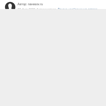
Автор:
navesov.ru
27 фев 2020
0 просмотров
Другие изображения автора
навес
Жалоба на изображение
Подписчики
0
ИЗ АЛЬБОМА
Навесы от производителя
16 изображений
0 комментариев
ИНФОРМАЦИЯ О ФОТОГРАФИИ
Просмотреть EXIF информацию фото