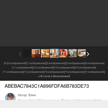
{# [0:изображений][1:изображение][2:изображения][3:изображения][4:изображения]
[11:изображений][12:изображений][13:изображений][14:изображений]
[*1:изображение][*2:изображения][*3:изображения][*4:изображения][?:изображений]}
в
В гости к Волочковой
ABEBAC7843C1A896FDF
A6B783DE73
Автор:
Ваня
29 янв 2014
227 просмотров
Другие изображения автора