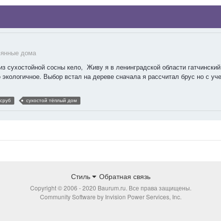
вянные дома
з сухостойной сосны кело, Живу я в ленинградской области гатчинский 
 экологичное. Выбор встал на дереве сначала я рассчитал брус но с уче
сруб
сухостой тёплый дом
Стиль
Обратная связь
Copyright © 2006 - 2020 Baurum.ru. Все права защищены.
Community Software by Invision Power Services, Inc.