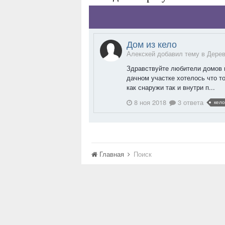
Дом из кело
Алекскей добавил тему в
Дере
Здравствуйте любители домов и
дачном участке хотелось что то
как снаружи так и внутри п...
8 ноя 2018
3 ответа
кело
Главная
Поиск