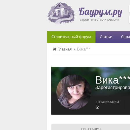
Строительный форум
Статьи
Спра
Главная
Вика***
Вика**
Зарегистриров
ПУБЛИКАЦИИ
2
РЕПУТАЦИЯ