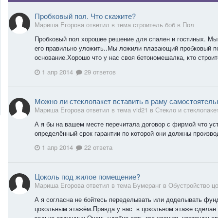
Пробковый пол. Что скажите?
Мариша Егорова ответил в тема строитель боб в
Пол
Пробковый пол хорошее решение для спален и гостиных. Мы 
его правильно уложить..Мы ложили плавающий пробковый по
основание.Хорошо что у нас своя бетономешалка, кто строитс
1 апр 2014
29 ответов
Можно ли стеклопакет вставить в раму самостоятель
Мариша Егорова ответил в тема vid21 в
Стекло и стеклопаке
А я бы на вашем месте перечитала договор с фирмой что ус
определённый срок гарантии по которой они должны произво
1 апр 2014
22 ответа
Цоколь под жилое помещение?
Мариша Егорова ответил в тема Бумеранг в
Обустройство цо
А я согласна не бойтесь переделывать или доделывать фунд
цокольным этажём.Правда у нас в цокольном этаже сделан п
только отдушину.Очень удобно есть где хранить картошку ов