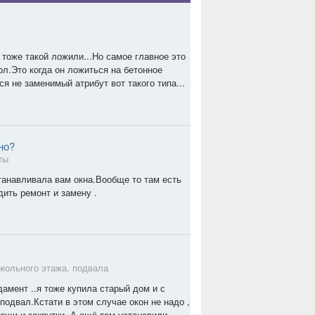
тоже такой ложили...Но самое главное это
л.Это когда он ложиться на бетонное
я не заменимый атрибут вот такого типа...
но?
ты
танавливала вам окна.Вообще то там есть
дить ремонт и замену .
кольного этажа, подвала
амент ..я тоже купила старый дом и с
одвал.Кстати в этом случае окон не надо ,
ощи и закрутки. А ещё там установили...