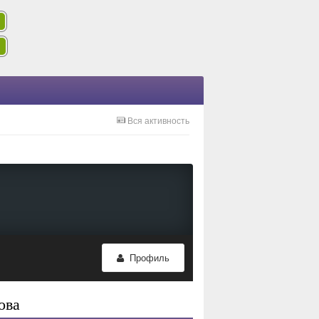
Вся активность
Профиль
ова