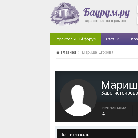
Строительный форум
Статьи
Спра
Главная
Мариша Егорова
Мариш
Зарегистриров
ПУБЛИКАЦИИ
4
Вся активность