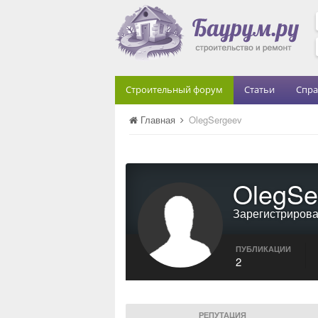
Строительный форум
Статьи
Спра
Главная
OlegSergeev
OlegSe
Зарегистриров
ПУБЛИКАЦИИ
2
РЕПУТАЦИЯ