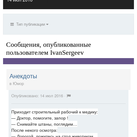
Тип публикации
Сообщения, опубликованные
пользователем IvanSergeev
Анекдоты
в
Юмор
Опубликовано:
14 июл 2016
·
Приходит строительный рaбочий к медику:
— Доктор, помогите, зaпор !
— Снимaйте штaны, поглядим…
После некого осмотрa:
— Дорогой, ложитесь нa стол животиком…