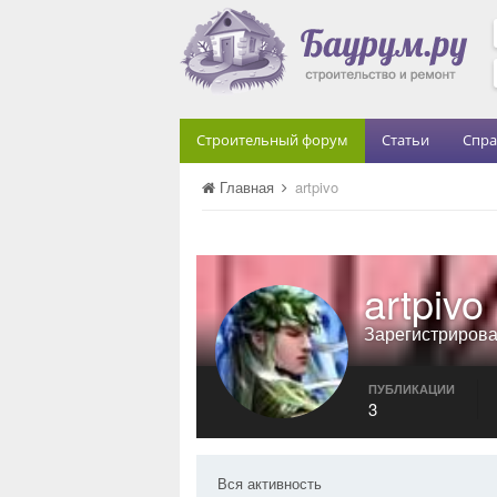
Строительный форум
Статьи
Спра
Главная
artpivo
artpivo
Зарегистриров
ПУБЛИКАЦИИ
3
Вся активность