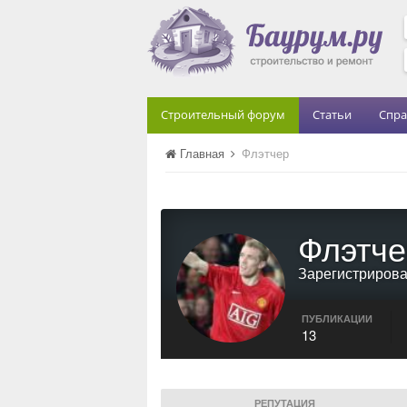
Строительный форум
Статьи
Спра
Главная
Флэтчер
Флэтче
Зарегистриров
ПУБЛИКАЦИИ
13
РЕПУТАЦИЯ