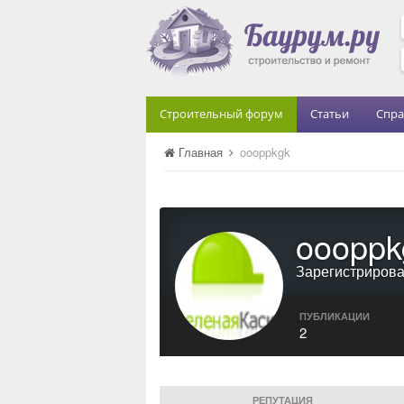
Строительный форум
Статьи
Спра
Главная
oooppkgk
oooppk
Зарегистриров
ПУБЛИКАЦИИ
2
РЕПУТАЦИЯ