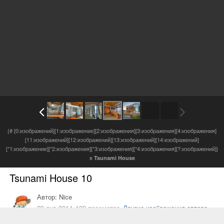
{# [0:изображений][1:изображение][2:изображения][3:изображения][4:изображения]
[11:изображений][12:изображений][13:изображений][14:изображений]
[*1:изображение][*2:изображения][*3:изображения][*4:изображения][?:изображений]}
в
Tsunami House
Tsunami House 10
Автор:
Nice
20 янв 2014
133 просмотра
Другие изображения автора