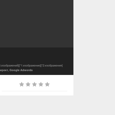
4:изображений][*1:изображение][*2:изображения]
ирект, Google Adwords
ИЗ АЛЬБОМА
Частный специалист по контекстной
рекламе Яндекс Директ, Google