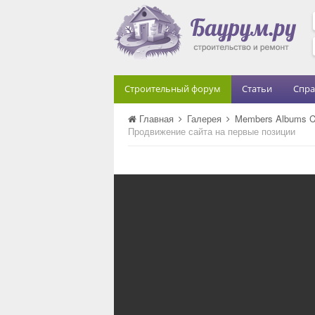
Строительный форум
Статьи
Спра
Главная
Галерея
Members Albums C
Продвижение сайта на первые позиции