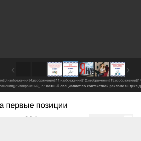
ия][3:изображения][4:изображения][11:изображений][12:изображений][13:изображений][1
бражения][?:изображений]} в
Частный специалист по контекстной рекламе Яндекс Д
а первые позиции
Войдите, чтобы подписаться
Подписчики
0