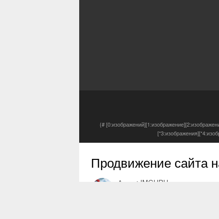
{# [0:изображений][1:изображение][2:изображен
[*3:изображения][*4:изо
Продвижение сайта н
Автор:
IMGURU
29 янв 2020
0 просмотров
Другие изображения автора