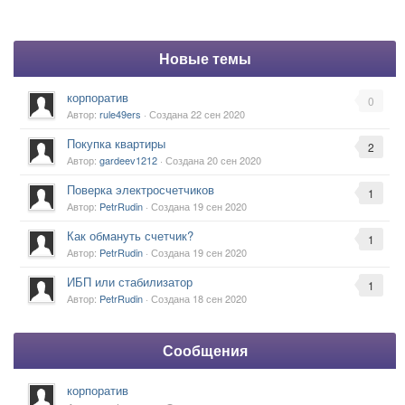
Новые темы
корпоратив
0
Автор:
rule49ers
· Создана
22 сен 2020
Покупка квартиры
2
Автор:
gardeev1212
· Создана
20 сен 2020
Поверка электросчетчиков
1
Автор:
PetrRudin
· Создана
19 сен 2020
Как обмануть счетчик?
1
Автор:
PetrRudin
· Создана
19 сен 2020
ИБП или стабилизатор
1
Автор:
PetrRudin
· Создана
18 сен 2020
Сообщения
корпоратив