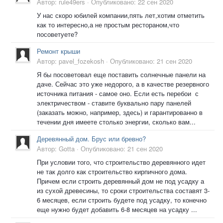
Автор:
rule49ers
·
Опубликовано:
22 сен 2020
У нас скоро юбилей компании,пять лет,хотим отметить
как то интересно,а не простым рестораном,что
посоветуете?
Ремонт крыши
Автор:
pavel_fozekosh
·
Опубликовано:
21 сен 2020
Я бы посоветовал еще поставить солнечные панели на
даче. Сейчас это уже недорого, а в качестве резервного
источника питания - самое оно. Если есть перебои с
электричеством - ставите буквально пару панелей
(заказать можно, например, здесь) и гарантированно в
течении дня имеете столько энергии, сколько вам...
Деревянный дом. Брус или бревно?
Автор:
Gotta
·
Опубликовано:
21 сен 2020
При условии того, что строительство деревянного идет
не так долго как строительство кирпичного дома.
Причем если строить деревянный дом не под усадку а
из сухой древесины, то сроки строительства составят 3-
6 месяцев, если строить будете под усадку, то конечно
еще нужно будет добавить 6-8 месяцев на усадку ...