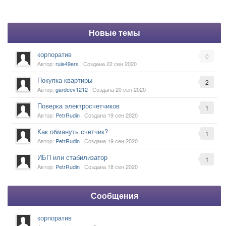
Новые темы
корпоратив
0
Автор:
rule49ers
· Создана
22 сен 2020
Покупка квартиры
2
Автор:
gardeev1212
· Создана
20 сен 2020
Поверка электросчетчиков
1
Автор:
PetrRudin
· Создана
19 сен 2020
Как обмануть счетчик?
1
Автор:
PetrRudin
· Создана
19 сен 2020
ИБП или стабилизатор
1
Автор:
PetrRudin
· Создана
18 сен 2020
Сообщения
корпоратив