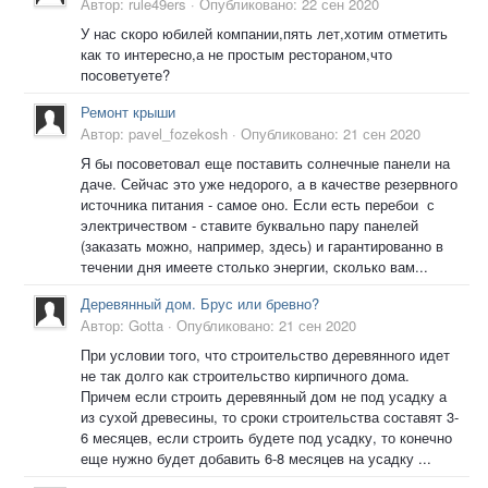
Автор:
rule49ers
·
Опубликовано:
22 сен 2020
У нас скоро юбилей компании,пять лет,хотим отметить
как то интересно,а не простым рестораном,что
посоветуете?
Ремонт крыши
Автор:
pavel_fozekosh
·
Опубликовано:
21 сен 2020
Я бы посоветовал еще поставить солнечные панели на
даче. Сейчас это уже недорого, а в качестве резервного
источника питания - самое оно. Если есть перебои с
электричеством - ставите буквально пару панелей
(заказать можно, например, здесь) и гарантированно в
течении дня имеете столько энергии, сколько вам...
Деревянный дом. Брус или бревно?
Автор:
Gotta
·
Опубликовано:
21 сен 2020
При условии того, что строительство деревянного идет
не так долго как строительство кирпичного дома.
Причем если строить деревянный дом не под усадку а
из сухой древесины, то сроки строительства составят 3-
6 месяцев, если строить будете под усадку, то конечно
еще нужно будет добавить 6-8 месяцев на усадку ...