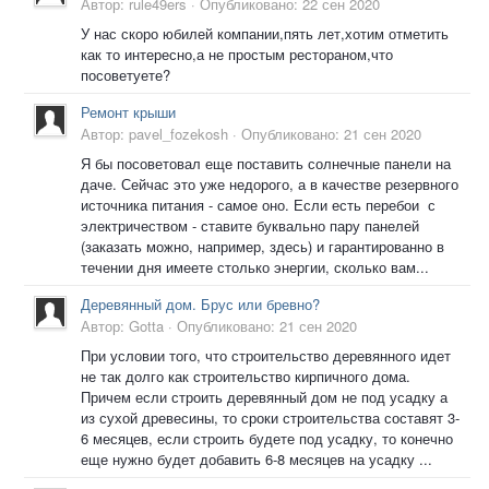
Автор:
rule49ers
·
Опубликовано:
22 сен 2020
У нас скоро юбилей компании,пять лет,хотим отметить
как то интересно,а не простым рестораном,что
посоветуете?
Ремонт крыши
Автор:
pavel_fozekosh
·
Опубликовано:
21 сен 2020
Я бы посоветовал еще поставить солнечные панели на
даче. Сейчас это уже недорого, а в качестве резервного
источника питания - самое оно. Если есть перебои с
электричеством - ставите буквально пару панелей
(заказать можно, например, здесь) и гарантированно в
течении дня имеете столько энергии, сколько вам...
Деревянный дом. Брус или бревно?
Автор:
Gotta
·
Опубликовано:
21 сен 2020
При условии того, что строительство деревянного идет
не так долго как строительство кирпичного дома.
Причем если строить деревянный дом не под усадку а
из сухой древесины, то сроки строительства составят 3-
6 месяцев, если строить будете под усадку, то конечно
еще нужно будет добавить 6-8 месяцев на усадку ...