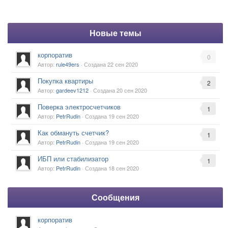
Новые темы
корпоратив
0
Автор:
rule49ers
· Создана
22 сен 2020
Покупка квартиры
2
Автор:
gardeev1212
· Создана
20 сен 2020
Поверка электросчетчиков
1
Автор:
PetrRudin
· Создана
19 сен 2020
Как обмануть счетчик?
1
Автор:
PetrRudin
· Создана
19 сен 2020
ИБП или стабилизатор
1
Автор:
PetrRudin
· Создана
18 сен 2020
Сообщения
корпоратив