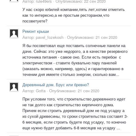
Автор:
rule49ers
·
Опубликовано:
22 сен 2020
У нас скоро юбилей компании,пять лет,хотим отметить
как то интересно,а не простым рестораном,что
посоветуете?
Ремонт крыши
Автор:
pavel_fozekosh
·
Опубликовано:
21 сен 2020
Я бы посоветовал еще поставить солнечные панели на
даче. Сейчас это уже недорого, а в качестве резервного
источника питания - самое оно. Если есть перебои с
электричеством - ставите буквально пару панелей
(заказать можно, например, здесь) и гарантированно в
течении дня имеете столько энергии, сколько вам...
Деревянный дом. Брус или бревно?
Автор:
Gotta
·
Опубликовано:
21 сен 2020
При условии того, что строительство деревянного идет
не так долго как строительство кирпичного дома.
Причем если строить деревянный дом не под усадку а
из сухой древесины, то сроки строительства составят 3-
6 месяцев, если строить будете под усадку, то конечно
еще нужно будет добавить 6-8 месяцев на усадку ...