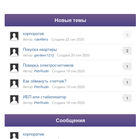
Новые темы
корпоратив
0
Автор:
rule49ers
· Создана
22 сен 2020
Покупка квартиры
2
Автор:
gardeev1212
· Создана
20 сен 2020
Поверка электросчетчиков
1
Автор:
PetrRudin
· Создана
19 сен 2020
Как обмануть счетчик?
1
Автор:
PetrRudin
· Создана
19 сен 2020
ИБП или стабилизатор
1
Автор:
PetrRudin
· Создана
18 сен 2020
Сообщения
корпоратив