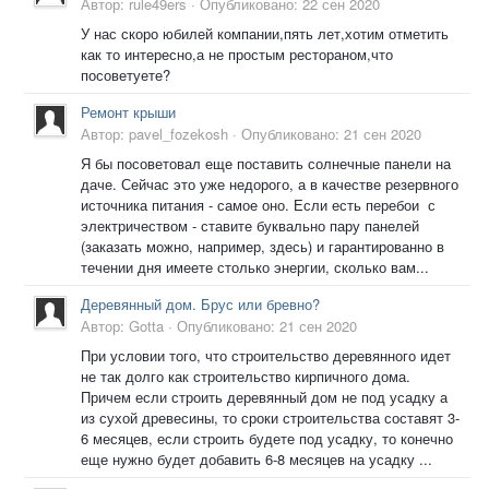
Автор:
rule49ers
·
Опубликовано:
22 сен 2020
У нас скоро юбилей компании,пять лет,хотим отметить
как то интересно,а не простым рестораном,что
посоветуете?
Ремонт крыши
Автор:
pavel_fozekosh
·
Опубликовано:
21 сен 2020
Я бы посоветовал еще поставить солнечные панели на
даче. Сейчас это уже недорого, а в качестве резервного
источника питания - самое оно. Если есть перебои с
электричеством - ставите буквально пару панелей
(заказать можно, например, здесь) и гарантированно в
течении дня имеете столько энергии, сколько вам...
Деревянный дом. Брус или бревно?
Автор:
Gotta
·
Опубликовано:
21 сен 2020
При условии того, что строительство деревянного идет
не так долго как строительство кирпичного дома.
Причем если строить деревянный дом не под усадку а
из сухой древесины, то сроки строительства составят 3-
6 месяцев, если строить будете под усадку, то конечно
еще нужно будет добавить 6-8 месяцев на усадку ...