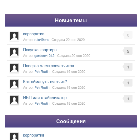
Новые темы
корпоратив
0
Автор:
rule49ers
· Создана
22 сен 2020
Покупка квартиры
2
Автор:
gardeev1212
· Создана
20 сен 2020
Поверка электросчетчиков
1
Автор:
PetrRudin
· Создана
19 сен 2020
Как обмануть счетчик?
1
Автор:
PetrRudin
· Создана
19 сен 2020
ИБП или стабилизатор
1
Автор:
PetrRudin
· Создана
18 сен 2020
Сообщения
корпоратив