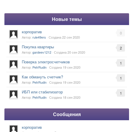
Новые темы
корпоратив
0
Автор:
rule49ers
· Создана
22 сен 2020
Покупка квартиры
2
Автор:
gardeev1212
· Создана
20 сен 2020
Поверка электросчетчиков
1
Автор:
PetrRudin
· Создана
19 сен 2020
Как обмануть счетчик?
1
Автор:
PetrRudin
· Создана
19 сен 2020
ИБП или стабилизатор
1
Автор:
PetrRudin
· Создана
18 сен 2020
Сообщения
корпоратив