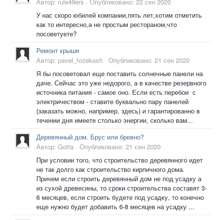
Автор:
rule49ers
·
Опубликовано:
22 сен 2020
У нас скоро юбилей компании,пять лет,хотим отметить
как то интересно,а не простым рестораном,что
посоветуете?
Ремонт крыши
Автор:
pavel_fozekosh
·
Опубликовано:
21 сен 2020
Я бы посоветовал еще поставить солнечные панели на
даче. Сейчас это уже недорого, а в качестве резервного
источника питания - самое оно. Если есть перебои с
электричеством - ставите буквально пару панелей
(заказать можно, например, здесь) и гарантированно в
течении дня имеете столько энергии, сколько вам...
Деревянный дом. Брус или бревно?
Автор:
Gotta
·
Опубликовано:
21 сен 2020
При условии того, что строительство деревянного идет
не так долго как строительство кирпичного дома.
Причем если строить деревянный дом не под усадку а
из сухой древесины, то сроки строительства составят 3-
6 месяцев, если строить будете под усадку, то конечно
еще нужно будет добавить 6-8 месяцев на усадку ...