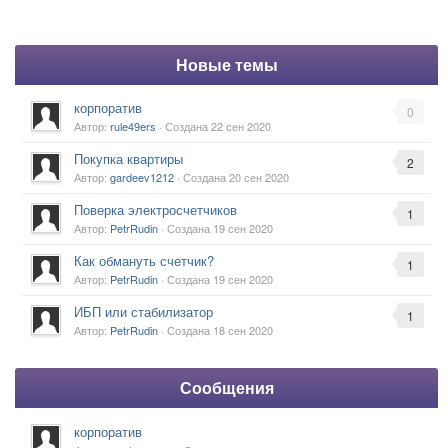
Новые темы
корпоратив
0
Автор:
rule49ers
· Создана
22 сен 2020
Покупка квартиры
2
Автор:
gardeev1212
· Создана
20 сен 2020
Поверка электросчетчиков
1
Автор:
PetrRudin
· Создана
19 сен 2020
Как обмануть счетчик?
1
Автор:
PetrRudin
· Создана
19 сен 2020
ИБП или стабилизатор
1
Автор:
PetrRudin
· Создана
18 сен 2020
Сообщения
корпоратив