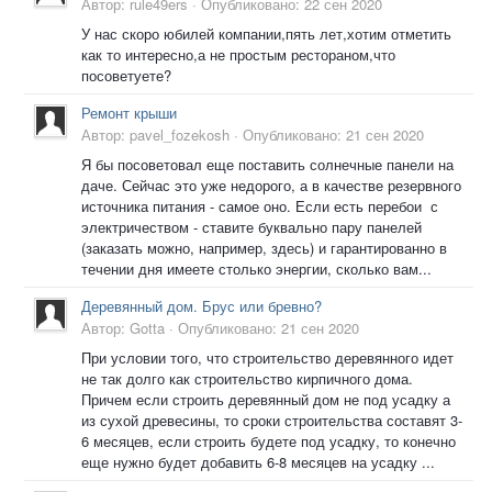
Автор:
rule49ers
·
Опубликовано:
22 сен 2020
У нас скоро юбилей компании,пять лет,хотим отметить
как то интересно,а не простым рестораном,что
посоветуете?
Ремонт крыши
Автор:
pavel_fozekosh
·
Опубликовано:
21 сен 2020
Я бы посоветовал еще поставить солнечные панели на
даче. Сейчас это уже недорого, а в качестве резервного
источника питания - самое оно. Если есть перебои с
электричеством - ставите буквально пару панелей
(заказать можно, например, здесь) и гарантированно в
течении дня имеете столько энергии, сколько вам...
Деревянный дом. Брус или бревно?
Автор:
Gotta
·
Опубликовано:
21 сен 2020
При условии того, что строительство деревянного идет
не так долго как строительство кирпичного дома.
Причем если строить деревянный дом не под усадку а
из сухой древесины, то сроки строительства составят 3-
6 месяцев, если строить будете под усадку, то конечно
еще нужно будет добавить 6-8 месяцев на усадку ...