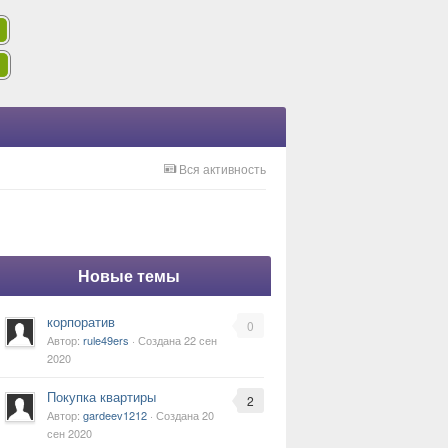
Вся активность
Новые темы
корпоратив
0
Автор:
rule49ers
· Создана
22 сен
2020
Покупка квартиры
2
Автор:
gardeev1212
· Создана
20
сен 2020