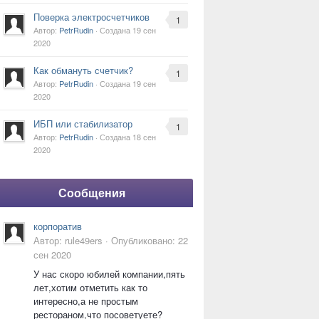
Поверка электросчетчиков
1
Автор:
PetrRudin
· Создана
19 сен
2020
Как обмануть счетчик?
1
Автор:
PetrRudin
· Создана
19 сен
2020
ИБП или стабилизатор
1
Автор:
PetrRudin
· Создана
18 сен
2020
Сообщения
корпоратив
Автор:
rule49ers
·
Опубликовано:
22
сен 2020
У нас скоро юбилей компании,пять
лет,хотим отметить как то
интересно,а не простым
рестораном,что посоветуете?