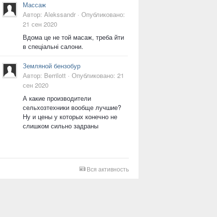
Массаж
Автор:
Alekssandr
·
Опубликовано:
21 сен 2020
Вдома це не той масаж, треба йти
в спеціальні салони.
Земляной бензобур
Автор:
Berrilott
·
Опубликовано:
21
сен 2020
А какие производители
сельхозтехники вообще лучшие?
Ну и цены у которых конечно не
слишком сильно задраны
Вся активность