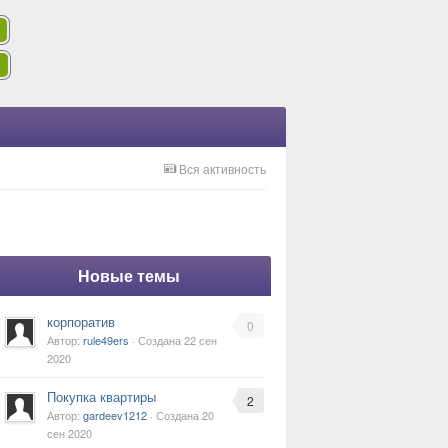
Вся активность
Новые темы
корпоратив
0
Автор:
rule49ers
· Создана
22 сен
2020
Покупка квартиры
2
Автор:
gardeev1212
· Создана
20
сен 2020