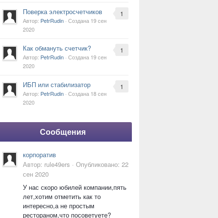
Поверка электросчетчиков
1
Автор:
PetrRudin
· Создана
19 сен
2020
Как обмануть счетчик?
1
Автор:
PetrRudin
· Создана
19 сен
2020
ИБП или стабилизатор
1
Автор:
PetrRudin
· Создана
18 сен
2020
Сообщения
корпоратив
Автор:
rule49ers
·
Опубликовано:
22
сен 2020
У нас скоро юбилей компании,пять
лет,хотим отметить как то
интересно,а не простым
рестораном,что посоветуете?