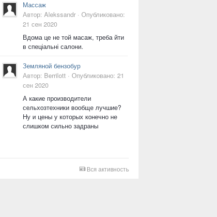
Массаж
Автор:
Alekssandr
·
Опубликовано:
21 сен 2020
Вдома це не той масаж, треба йти
в спеціальні салони.
Земляной бензобур
Автор:
Berrilott
·
Опубликовано:
21
сен 2020
А какие производители
сельхозтехники вообще лучшие?
Ну и цены у которых конечно не
слишком сильно задраны
Вся активность