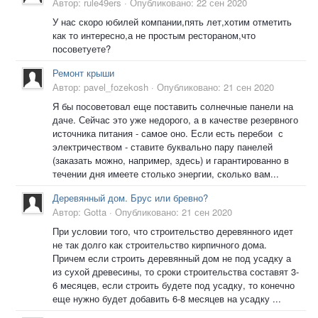
Автор:
rule49ers
·
Опубликовано:
22 сен 2020
У нас скоро юбилей компании,пять лет,хотим отметить
как то интересно,а не простым рестораном,что
посоветуете?
Ремонт крыши
Автор:
pavel_fozekosh
·
Опубликовано:
21 сен 2020
Я бы посоветовал еще поставить солнечные панели на
даче. Сейчас это уже недорого, а в качестве резервного
источника питания - самое оно. Если есть перебои с
электричеством - ставите буквально пару панелей
(заказать можно, например, здесь) и гарантированно в
течении дня имеете столько энергии, сколько вам...
Деревянный дом. Брус или бревно?
Автор:
Gotta
·
Опубликовано:
21 сен 2020
При условии того, что строительство деревянного идет
не так долго как строительство кирпичного дома.
Причем если строить деревянный дом не под усадку а
из сухой древесины, то сроки строительства составят 3-
6 месяцев, если строить будете под усадку, то конечно
еще нужно будет добавить 6-8 месяцев на усадку ...