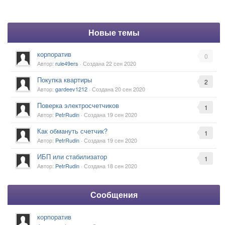
Новые темы
корпоратив
0
Автор:
rule49ers
· Создана
22 сен 2020
Покупка квартиры
2
Автор:
gardeev1212
· Создана
20 сен 2020
Поверка электросчетчиков
1
Автор:
PetrRudin
· Создана
19 сен 2020
Как обмануть счетчик?
1
Автор:
PetrRudin
· Создана
19 сен 2020
ИБП или стабилизатор
1
Автор:
PetrRudin
· Создана
18 сен 2020
Сообщения
корпоратив