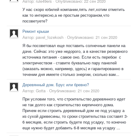
Автор:
rule49ers
·
Опубликовано:
22 сен 2020
У нас скоро юбилей компании,пять лет,хотим отметить
как то интересно,а не простым рестораном,что
посоветуете?
Ремонт крыши
Автор:
pavel_fozekosh
·
Опубликовано:
21 сен 2020
Я бы посоветовал еще поставить солнечные панели на
даче. Сейчас это уже недорого, а в качестве резервного
источника питания - самое оно. Если есть перебои с
электричеством - ставите буквально пару панелей
(заказать можно, например, здесь) и гарантированно в
течении дня имеете столько энергии, сколько вам...
Деревянный дом. Брус или бревно?
Автор:
Gotta
·
Опубликовано:
21 сен 2020
При условии того, что строительство деревянного идет
не так долго как строительство кирпичного дома.
Причем если строить деревянный дом не под усадку а
из сухой древесины, то сроки строительства составят 3-
6 месяцев, если строить будете под усадку, то конечно
еще нужно будет добавить 6-8 месяцев на усадку ...