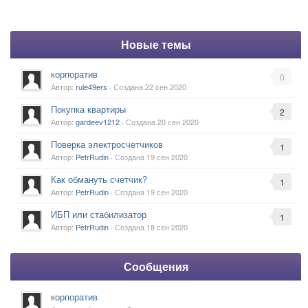
Новые темы
корпоратив
0
Автор:
rule49ers
· Создана
22 сен 2020
Покупка квартиры
2
Автор:
gardeev1212
· Создана
20 сен 2020
Поверка электросчетчиков
1
Автор:
PetrRudin
· Создана
19 сен 2020
Как обмануть счетчик?
1
Автор:
PetrRudin
· Создана
19 сен 2020
ИБП или стабилизатор
1
Автор:
PetrRudin
· Создана
18 сен 2020
Сообщения
корпоратив