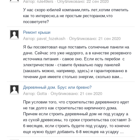
Автор:
rule49ers
·
Опубликовано:
22 сен 2020
У нас скоро юбилей компании,пять лет,хотим отметить
как то интересно,а не простым рестораном,что
посоветуете?
Ремонт крыши
Автор:
pavel_fozekosh
·
Опубликовано:
21 сен 2020
Я бы посоветовал еще поставить солнечные панели на
даче. Сейчас это уже недорого, а в качестве резервного
источника питания - самое оно. Если есть перебои с
электричеством - ставите буквально пару панелей
(заказать можно, например, здесь) и гарантированно в
течении дня имеете столько энергии, сколько вам...
Деревянный дом. Брус или бревно?
Автор:
Gotta
·
Опубликовано:
21 сен 2020
При условии того, что строительство деревянного идет
не так долго как строительство кирпичного дома.
Причем если строить деревянный дом не под усадку а
из сухой древесины, то сроки строительства составят 3-
6 месяцев, если строить будете под усадку, то конечно
еще нужно будет добавить 6-8 месяцев на усадку ...