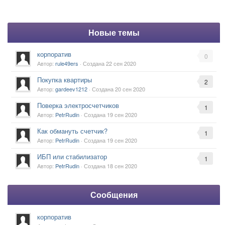
Новые темы
корпоратив
0
Автор:
rule49ers
· Создана
22 сен 2020
Покупка квартиры
2
Автор:
gardeev1212
· Создана
20 сен 2020
Поверка электросчетчиков
1
Автор:
PetrRudin
· Создана
19 сен 2020
Как обмануть счетчик?
1
Автор:
PetrRudin
· Создана
19 сен 2020
ИБП или стабилизатор
1
Автор:
PetrRudin
· Создана
18 сен 2020
Сообщения
корпоратив