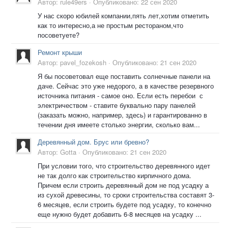
Автор:
rule49ers
·
Опубликовано:
22 сен 2020
У нас скоро юбилей компании,пять лет,хотим отметить
как то интересно,а не простым рестораном,что
посоветуете?
Ремонт крыши
Автор:
pavel_fozekosh
·
Опубликовано:
21 сен 2020
Я бы посоветовал еще поставить солнечные панели на
даче. Сейчас это уже недорого, а в качестве резервного
источника питания - самое оно. Если есть перебои с
электричеством - ставите буквально пару панелей
(заказать можно, например, здесь) и гарантированно в
течении дня имеете столько энергии, сколько вам...
Деревянный дом. Брус или бревно?
Автор:
Gotta
·
Опубликовано:
21 сен 2020
При условии того, что строительство деревянного идет
не так долго как строительство кирпичного дома.
Причем если строить деревянный дом не под усадку а
из сухой древесины, то сроки строительства составят 3-
6 месяцев, если строить будете под усадку, то конечно
еще нужно будет добавить 6-8 месяцев на усадку ...