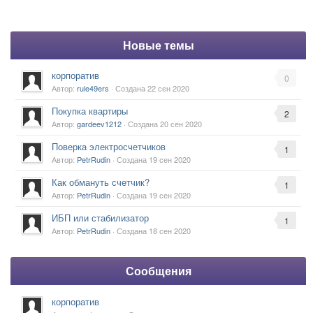
Новые темы
корпоратив
0
Автор:
rule49ers
· Создана
22 сен 2020
Покупка квартиры
2
Автор:
gardeev1212
· Создана
20 сен 2020
Поверка электросчетчиков
1
Автор:
PetrRudin
· Создана
19 сен 2020
Как обмануть счетчик?
1
Автор:
PetrRudin
· Создана
19 сен 2020
ИБП или стабилизатор
1
Автор:
PetrRudin
· Создана
18 сен 2020
Сообщения
корпоратив