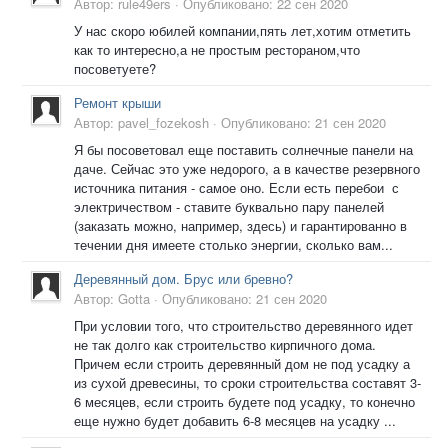
Автор:
rule49ers
·
Опубликовано:
22 сен 2020
У нас скоро юбилей компании,пять лет,хотим отметить
как то интересно,а не простым рестораном,что
посоветуете?
Ремонт крыши
Автор:
pavel_fozekosh
·
Опубликовано:
21 сен 2020
Я бы посоветовал еще поставить солнечные панели на
даче. Сейчас это уже недорого, а в качестве резервного
источника питания - самое оно. Если есть перебои с
электричеством - ставите буквально пару панелей
(заказать можно, например, здесь) и гарантированно в
течении дня имеете столько энергии, сколько вам...
Деревянный дом. Брус или бревно?
Автор:
Gotta
·
Опубликовано:
21 сен 2020
При условии того, что строительство деревянного идет
не так долго как строительство кирпичного дома.
Причем если строить деревянный дом не под усадку а
из сухой древесины, то сроки строительства составят 3-
6 месяцев, если строить будете под усадку, то конечно
еще нужно будет добавить 6-8 месяцев на усадку ...