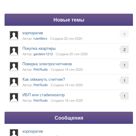
Новые темы
корпоратив
0
Автор:
rule49ers
· Создана
22 сен 2020
Покупка квартиры
2
Автор:
gardeev1212
· Создана
20 сен 2020
Поверка электросчетчиков
1
Автор:
PetrRudin
· Создана
19 сен 2020
Как обмануть счетчик?
1
Автор:
PetrRudin
· Создана
19 сен 2020
ИБП или стабилизатор
1
Автор:
PetrRudin
· Создана
18 сен 2020
Сообщения
корпоратив