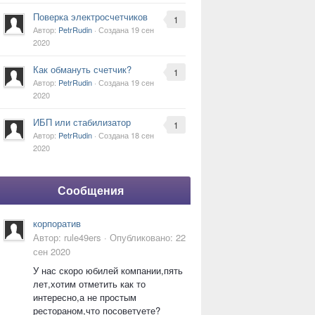
Поверка электросчетчиков
1
Автор:
PetrRudin
· Создана
19 сен
2020
Как обмануть счетчик?
1
Автор:
PetrRudin
· Создана
19 сен
2020
ИБП или стабилизатор
1
Автор:
PetrRudin
· Создана
18 сен
2020
Сообщения
корпоратив
Автор:
rule49ers
·
Опубликовано:
22
сен 2020
У нас скоро юбилей компании,пять
лет,хотим отметить как то
интересно,а не простым
рестораном,что посоветуете?