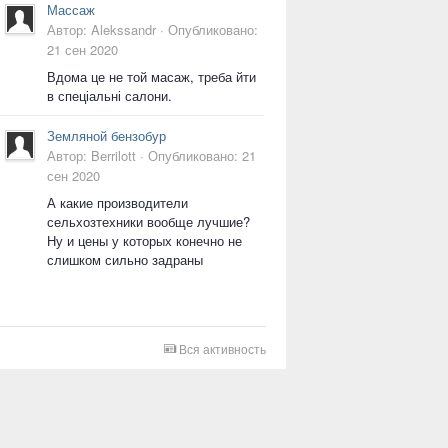
Массаж
Автор:
Alekssandr
·
Опубликовано:
21 сен 2020
Вдома це не той масаж, треба йти
в спеціальні салони.
Земляной бензобур
Автор:
Berrilott
·
Опубликовано:
21
сен 2020
А какие производители
сельхозтехники вообще лучшие?
Ну и цены у которых конечно не
слишком сильно задраны
Вся активность