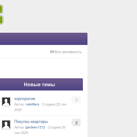
Вся активность
Новые темы
корпоратив
0
Автор:
rule49ers
· Создана
22 сен
2020
Покупка квартиры
2
Автор:
gardeev1212
· Создана
20
сен 2020