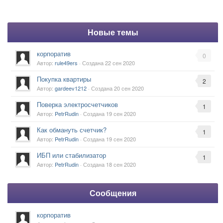
Новые темы
корпоратив
0
Автор:
rule49ers
· Создана
22 сен 2020
Покупка квартиры
2
Автор:
gardeev1212
· Создана
20 сен 2020
Поверка электросчетчиков
1
Автор:
PetrRudin
· Создана
19 сен 2020
Как обмануть счетчик?
1
Автор:
PetrRudin
· Создана
19 сен 2020
ИБП или стабилизатор
1
Автор:
PetrRudin
· Создана
18 сен 2020
Сообщения
корпоратив