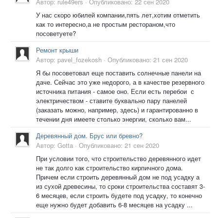
Автор:
rule49ers
·
Опубликовано:
22 сен 2020
У нас скоро юбилей компании,пять лет,хотим отметить
как то интересно,а не простым рестораном,что
посоветуете?
Ремонт крыши
Автор:
pavel_fozekosh
·
Опубликовано:
21 сен 2020
Я бы посоветовал еще поставить солнечные панели на
даче. Сейчас это уже недорого, а в качестве резервного
источника питания - самое оно. Если есть перебои с
электричеством - ставите буквально пару панелей
(заказать можно, например, здесь) и гарантированно в
течении дня имеете столько энергии, сколько вам...
Деревянный дом. Брус или бревно?
Автор:
Gotta
·
Опубликовано:
21 сен 2020
При условии того, что строительство деревянного идет
не так долго как строительство кирпичного дома.
Причем если строить деревянный дом не под усадку а
из сухой древесины, то сроки строительства составят 3-
6 месяцев, если строить будете под усадку, то конечно
еще нужно будет добавить 6-8 месяцев на усадку ...