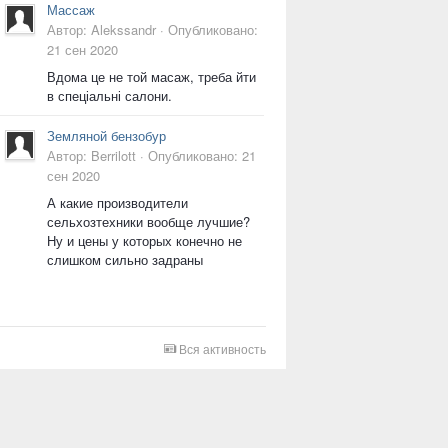
Массаж
Автор:
Alekssandr
·
Опубликовано:
21 сен 2020
Вдома це не той масаж, треба йти
в спеціальні салони.
Земляной бензобур
Автор:
Berrilott
·
Опубликовано:
21
сен 2020
А какие производители
сельхозтехники вообще лучшие?
Ну и цены у которых конечно не
слишком сильно задраны
Вся активность