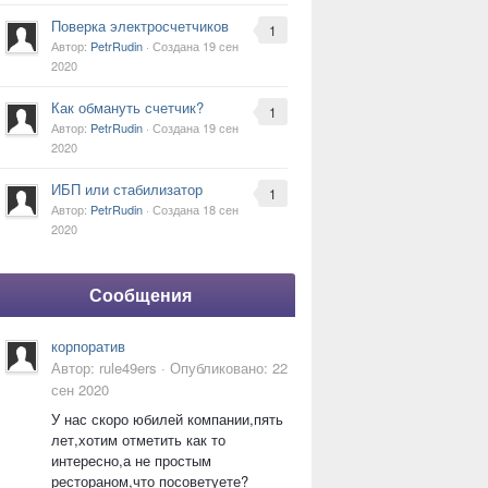
Поверка электросчетчиков
1
Автор:
PetrRudin
· Создана
19 сен
2020
Как обмануть счетчик?
1
Автор:
PetrRudin
· Создана
19 сен
2020
ИБП или стабилизатор
1
Автор:
PetrRudin
· Создана
18 сен
2020
Сообщения
корпоратив
Автор:
rule49ers
·
Опубликовано:
22
сен 2020
У нас скоро юбилей компании,пять
лет,хотим отметить как то
интересно,а не простым
рестораном,что посоветуете?