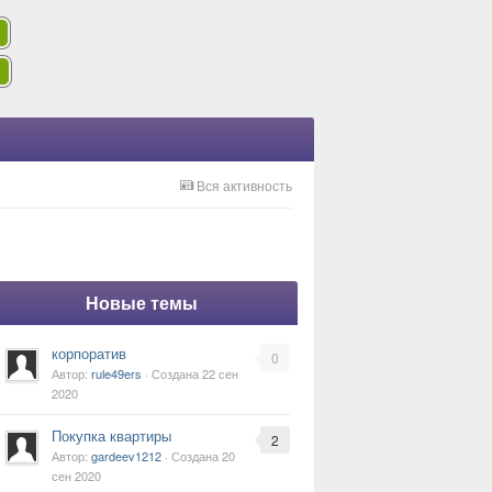
Вся активность
Новые темы
корпоратив
0
Автор:
rule49ers
· Создана
22 сен
2020
Покупка квартиры
2
Автор:
gardeev1212
· Создана
20
сен 2020