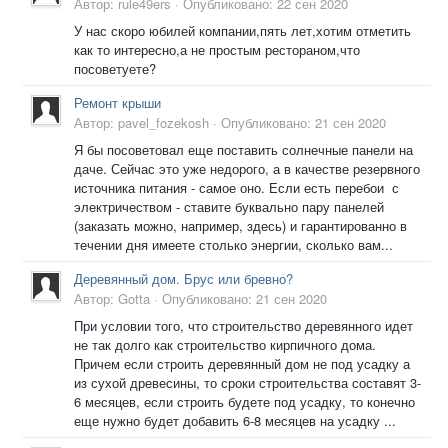
Автор:
rule49ers
·
Опубликовано:
22 сен 2020
У нас скоро юбилей компании,пять лет,хотим отметить
как то интересно,а не простым рестораном,что
посоветуете?
Ремонт крыши
Автор:
pavel_fozekosh
·
Опубликовано:
21 сен 2020
Я бы посоветовал еще поставить солнечные панели на
даче. Сейчас это уже недорого, а в качестве резервного
источника питания - самое оно. Если есть перебои с
электричеством - ставите буквально пару панелей
(заказать можно, например, здесь) и гарантированно в
течении дня имеете столько энергии, сколько вам...
Деревянный дом. Брус или бревно?
Автор:
Gotta
·
Опубликовано:
21 сен 2020
При условии того, что строительство деревянного идет
не так долго как строительство кирпичного дома.
Причем если строить деревянный дом не под усадку а
из сухой древесины, то сроки строительства составят 3-
6 месяцев, если строить будете под усадку, то конечно
еще нужно будет добавить 6-8 месяцев на усадку ...