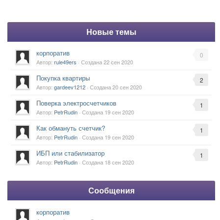
Новые темы
корпоратив
0
Автор:
rule49ers
· Создана
22 сен 2020
Покупка квартиры
2
Автор:
gardeev1212
· Создана
20 сен 2020
Поверка электросчетчиков
1
Автор:
PetrRudin
· Создана
19 сен 2020
Как обмануть счетчик?
1
Автор:
PetrRudin
· Создана
19 сен 2020
ИБП или стабилизатор
1
Автор:
PetrRudin
· Создана
18 сен 2020
Сообщения
корпоратив