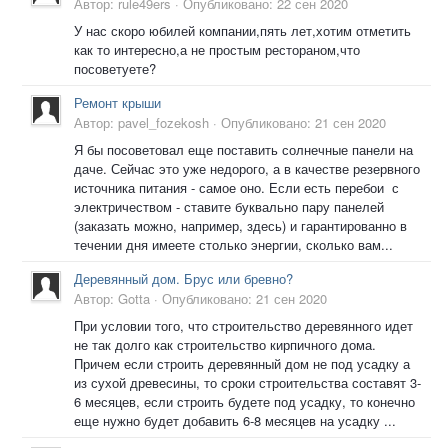
Автор:
rule49ers
·
Опубликовано:
22 сен 2020
У нас скоро юбилей компании,пять лет,хотим отметить
как то интересно,а не простым рестораном,что
посоветуете?
Ремонт крыши
Автор:
pavel_fozekosh
·
Опубликовано:
21 сен 2020
Я бы посоветовал еще поставить солнечные панели на
даче. Сейчас это уже недорого, а в качестве резервного
источника питания - самое оно. Если есть перебои с
электричеством - ставите буквально пару панелей
(заказать можно, например, здесь) и гарантированно в
течении дня имеете столько энергии, сколько вам...
Деревянный дом. Брус или бревно?
Автор:
Gotta
·
Опубликовано:
21 сен 2020
При условии того, что строительство деревянного идет
не так долго как строительство кирпичного дома.
Причем если строить деревянный дом не под усадку а
из сухой древесины, то сроки строительства составят 3-
6 месяцев, если строить будете под усадку, то конечно
еще нужно будет добавить 6-8 месяцев на усадку ...