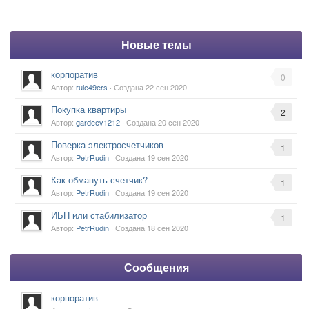
Новые темы
корпоратив
0
Автор:
rule49ers
· Создана
22 сен 2020
Покупка квартиры
2
Автор:
gardeev1212
· Создана
20 сен 2020
Поверка электросчетчиков
1
Автор:
PetrRudin
· Создана
19 сен 2020
Как обмануть счетчик?
1
Автор:
PetrRudin
· Создана
19 сен 2020
ИБП или стабилизатор
1
Автор:
PetrRudin
· Создана
18 сен 2020
Сообщения
корпоратив