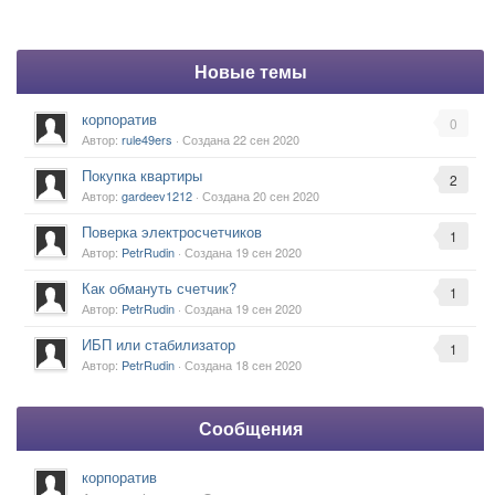
Новые темы
корпоратив
0
Автор:
rule49ers
· Создана
22 сен 2020
Покупка квартиры
2
Автор:
gardeev1212
· Создана
20 сен 2020
Поверка электросчетчиков
1
Автор:
PetrRudin
· Создана
19 сен 2020
Как обмануть счетчик?
1
Автор:
PetrRudin
· Создана
19 сен 2020
ИБП или стабилизатор
1
Автор:
PetrRudin
· Создана
18 сен 2020
Сообщения
корпоратив