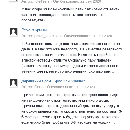
Автор:
rule49ers
·
Опубликовано:
22 сен 2020
У нас скоро юбилей компании,пять лет,хотим отметить
как то интересно,а не простым рестораном,что
посоветуете?
Ремонт крыши
Автор:
pavel_fozekosh
·
Опубликовано:
21 сен 2020
Я бы посоветовал еще поставить солнечные панели на
даче. Сейчас это уже недорого, а в качестве резервного
источника питания - самое оно. Если есть перебои с
электричеством - ставите буквально пару панелей
(заказать можно, например, здесь) и гарантированно в
течении дня имеете столько энергии, сколько вам...
Деревянный дом. Брус или бревно?
Автор:
Gotta
·
Опубликовано:
21 сен 2020
При условии того, что строительство деревянного идет
не так долго как строительство кирпичного дома.
Причем если строить деревянный дом не под усадку а
из сухой древесины, то сроки строительства составят 3-
6 месяцев, если строить будете под усадку, то конечно
еще нужно будет добавить 6-8 месяцев на усадку ...