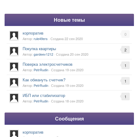
Новые темы
корпоратив
0
Автор:
rule49ers
· Создана
22 сен 2020
Покупка квартиры
2
Автор:
gardeev1212
· Создана
20 сен 2020
Поверка электросчетчиков
1
Автор:
PetrRudin
· Создана
19 сен 2020
Как обмануть счетчик?
1
Автор:
PetrRudin
· Создана
19 сен 2020
ИБП или стабилизатор
1
Автор:
PetrRudin
· Создана
18 сен 2020
Сообщения
корпоратив