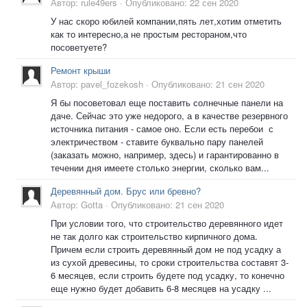
Автор:
rule49ers
·
Опубликовано:
22 сен 2020
У нас скоро юбилей компании,пять лет,хотим отметить
как то интересно,а не простым рестораном,что
посоветуете?
Ремонт крыши
Автор:
pavel_fozekosh
·
Опубликовано:
21 сен 2020
Я бы посоветовал еще поставить солнечные панели на
даче. Сейчас это уже недорого, а в качестве резервного
источника питания - самое оно. Если есть перебои с
электричеством - ставите буквально пару панелей
(заказать можно, например, здесь) и гарантированно в
течении дня имеете столько энергии, сколько вам...
Деревянный дом. Брус или бревно?
Автор:
Gotta
·
Опубликовано:
21 сен 2020
При условии того, что строительство деревянного идет
не так долго как строительство кирпичного дома.
Причем если строить деревянный дом не под усадку а
из сухой древесины, то сроки строительства составят 3-
6 месяцев, если строить будете под усадку, то конечно
еще нужно будет добавить 6-8 месяцев на усадку ...