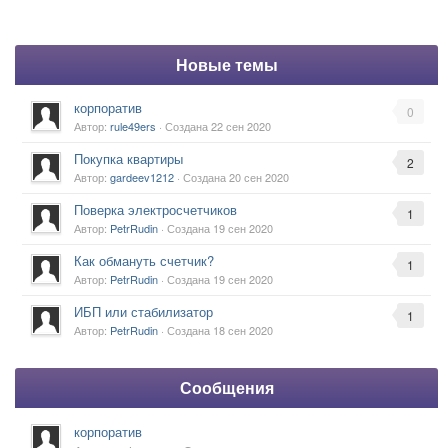
Новые темы
корпоратив
0
Автор:
rule49ers
· Создана
22 сен 2020
Покупка квартиры
2
Автор:
gardeev1212
· Создана
20 сен 2020
Поверка электросчетчиков
1
Автор:
PetrRudin
· Создана
19 сен 2020
Как обмануть счетчик?
1
Автор:
PetrRudin
· Создана
19 сен 2020
ИБП или стабилизатор
1
Автор:
PetrRudin
· Создана
18 сен 2020
Сообщения
корпоратив