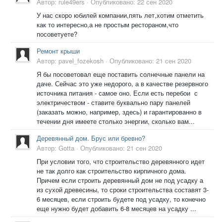
Автор:
rule49ers
·
Опубликовано:
22 сен 2020
У нас скоро юбилей компании,пять лет,хотим отметить
как то интересно,а не простым рестораном,что
посоветуете?
Ремонт крыши
Автор:
pavel_fozekosh
·
Опубликовано:
21 сен 2020
Я бы посоветовал еще поставить солнечные панели на
даче. Сейчас это уже недорого, а в качестве резервного
источника питания - самое оно. Если есть перебои с
электричеством - ставите буквально пару панелей
(заказать можно, например, здесь) и гарантированно в
течении дня имеете столько энергии, сколько вам...
Деревянный дом. Брус или бревно?
Автор:
Gotta
·
Опубликовано:
21 сен 2020
При условии того, что строительство деревянного идет
не так долго как строительство кирпичного дома.
Причем если строить деревянный дом не под усадку а
из сухой древесины, то сроки строительства составят 3-
6 месяцев, если строить будете под усадку, то конечно
еще нужно будет добавить 6-8 месяцев на усадку ...