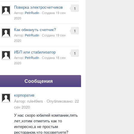
Поверка электросчетчиков
1
Автор:
PetrRudin
· Создана
19 сен
2020
Как обмануть счетчик?
1
Автор:
PetrRudin
· Создана
19 сен
2020
ИБП или стабилизатор
1
Автор:
PetrRudin
· Создана
18 сен
2020
Сообщения
корпоратив
Автор:
rule49ers
·
Опубликовано:
22
сен 2020
У нас скоро юбилей компании,пять
лет,хотим отметить как то
интересно,а не простым
рестораном,что посоветуете?