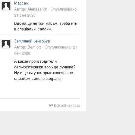
Массаж
Автор:
Alekssandr
·
Опубликовано:
21 сен 2020
Вдома це не той масаж, треба йти
в спеціальні салони.
Земляной бензобур
Автор:
Berrilott
·
Опубликовано:
21
сен 2020
А какие производители
сельхозтехники вообще лучшие?
Ну и цены у которых конечно не
слишком сильно задраны
Вся активность