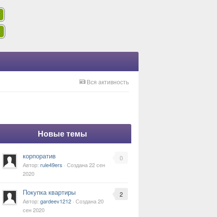
Вся активность
Новые темы
корпоратив
0
Автор:
rule49ers
· Создана
22 сен
2020
Покупка квартиры
2
Автор:
gardeev1212
· Создана
20
сен 2020