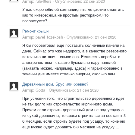
Автор:
rule49ers
·
Опубликовано:
22 сен 2020
У нас скоро юбилей компании,пять лет,хотим отметить
как то интересно,а не простым рестораном,что
посоветуете?
Ремонт крыши
Автор:
pavel_fozekosh
·
Опубликовано:
21 сен 2020
Я бы посоветовал еще поставить солнечные панели на
даче. Сейчас это уже недорого, а в качестве резервного
источника питания - самое оно. Если есть перебои с
электричеством - ставите буквально пару панелей
(заказать можно, например, здесь) и гарантированно в
течении дня имеете столько энергии, сколько вам...
Деревянный дом. Брус или бревно?
Автор:
Gotta
·
Опубликовано:
21 сен 2020
При условии того, что строительство деревянного идет
не так долго как строительство кирпичного дома.
Причем если строить деревянный дом не под усадку а
из сухой древесины, то сроки строительства составят 3-
6 месяцев, если строить будете под усадку, то конечно
еще нужно будет добавить 6-8 месяцев на усадку ...