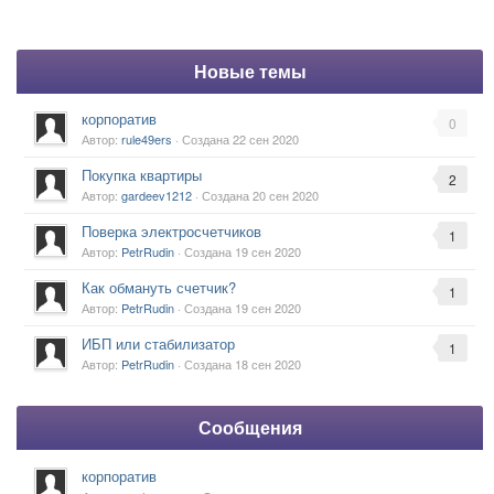
Новые темы
корпоратив
0
Автор:
rule49ers
· Создана
22 сен 2020
Покупка квартиры
2
Автор:
gardeev1212
· Создана
20 сен 2020
Поверка электросчетчиков
1
Автор:
PetrRudin
· Создана
19 сен 2020
Как обмануть счетчик?
1
Автор:
PetrRudin
· Создана
19 сен 2020
ИБП или стабилизатор
1
Автор:
PetrRudin
· Создана
18 сен 2020
Сообщения
корпоратив