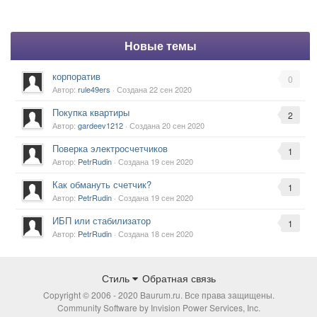
Новые темы
корпоратив
0
Автор:
rule49ers
· Создана
22 сен 2020
Покупка квартиры
2
Автор:
gardeev1212
· Создана
20 сен 2020
Поверка электросчетчиков
1
Автор:
PetrRudin
· Создана
19 сен 2020
Как обмануть счетчик?
1
Автор:
PetrRudin
· Создана
19 сен 2020
ИБП или стабилизатор
1
Автор:
PetrRudin
· Создана
18 сен 2020
Стиль
Обратная связь
Copyright © 2006 - 2020 Baurum.ru. Все права защищены.
Community Software by Invision Power Services, Inc.