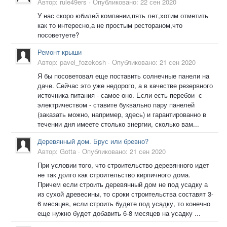
Автор:
rule49ers
·
Опубликовано:
22 сен 2020
У нас скоро юбилей компании,пять лет,хотим отметить
как то интересно,а не простым рестораном,что
посоветуете?
Ремонт крыши
Автор:
pavel_fozekosh
·
Опубликовано:
21 сен 2020
Я бы посоветовал еще поставить солнечные панели на
даче. Сейчас это уже недорого, а в качестве резервного
источника питания - самое оно. Если есть перебои с
электричеством - ставите буквально пару панелей
(заказать можно, например, здесь) и гарантированно в
течении дня имеете столько энергии, сколько вам...
Деревянный дом. Брус или бревно?
Автор:
Gotta
·
Опубликовано:
21 сен 2020
При условии того, что строительство деревянного идет
не так долго как строительство кирпичного дома.
Причем если строить деревянный дом не под усадку а
из сухой древесины, то сроки строительства составят 3-
6 месяцев, если строить будете под усадку, то конечно
еще нужно будет добавить 6-8 месяцев на усадку ...