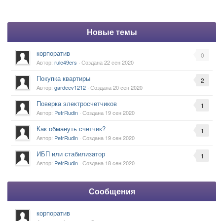
Новые темы
корпоратив
0
Автор:
rule49ers
· Создана
22 сен 2020
Покупка квартиры
2
Автор:
gardeev1212
· Создана
20 сен 2020
Поверка электросчетчиков
1
Автор:
PetrRudin
· Создана
19 сен 2020
Как обмануть счетчик?
1
Автор:
PetrRudin
· Создана
19 сен 2020
ИБП или стабилизатор
1
Автор:
PetrRudin
· Создана
18 сен 2020
Сообщения
корпоратив