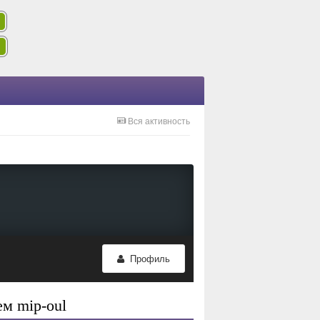
Вся активность
Профиль
м mip-oul