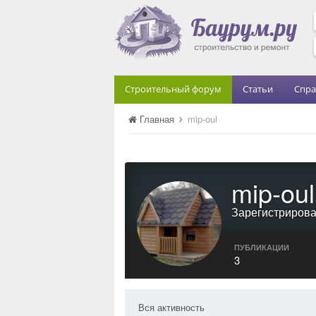
Строительный форум
Статьи
Спра
Главная
mip-oul
mip-oul
Зарегистриров
ПУБЛИКАЦИИ
3
Вся активность