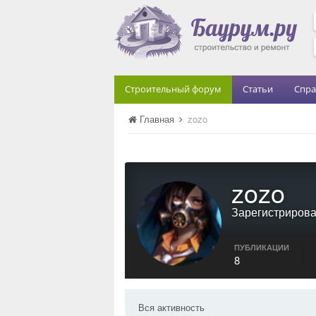
Строительный форум
Статьи
Спра
Главная
zozo
zozo
Зарегистриров
ПУБЛИКАЦИИ
8
Вся активность