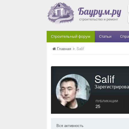
Строительный форум
Статьи
Спра
Главная
Salif
Salif
Зарегистриров
ПУБЛИКАЦИИ
25
Вся активность