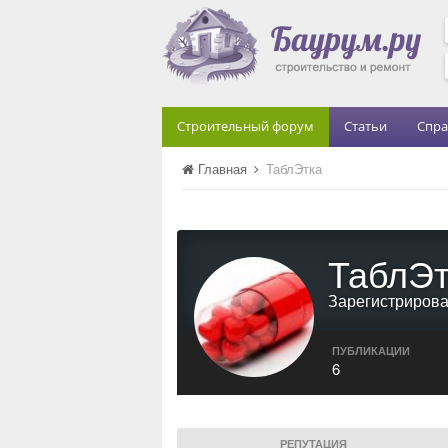
Строительный форум
Статьи
Спра
Главная
ТаблЭтка
ТаблЭт
Зарегистриров
ПУБЛИКАЦИИ
6
РЕПУТАЦИЯ